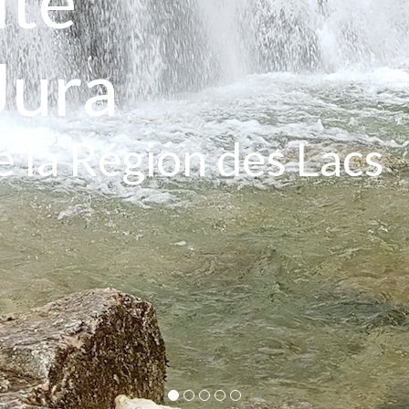
îte
Jura
e la Région des Lacs