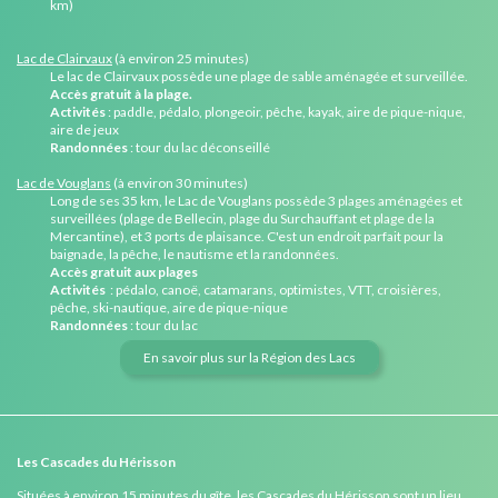
km)
Lac de Clairvaux
(à environ 25 minutes)
Le lac de Clairvaux possède une plage de sable aménagée et surveillée.
Accès gratuit à la plage.
Activités
: paddle, pédalo, plongeoir, pêche, kayak, aire de pique-nique,
aire de jeux
Randonnées
: tour du lac déconseillé
Lac de Vouglans
(à environ 30 minutes)
Long de ses 35 km, le Lac de Vouglans possède 3 plages aménagées et
surveillées (plage de Bellecin, plage du Surchauffant et plage de la
Mercantine), et 3 ports de plaisance. C'est un endroit parfait pour la
baignade, la pêche, le nautisme et la randonnées.
Accès gratuit aux plages
Activités
: pédalo, canoë, catamarans, optimistes, VTT, croisières,
pêche, ski-nautique, aire de pique-nique
Randonnées
: tour du lac
En savoir plus sur la Région des Lacs
Les Cascades du Hérisson
Situées à environ 15 minutes du gîte, les Cascades du Hérisson sont un lieu