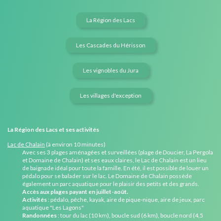
La Région des Lacs
Les Cascades du Hérisson
Les vignobles du Jura
Les villages d'exception
La Région des Lacs et ses activités
Lac de Chalain
(à environ 10 minutes)
Avec ses 3 plages aménagées et surveillées (plage de Doucier, La Pergola
et Domaine de Chalain) et ses eaux claires, le Lac de Chalain est un lieu
de baignade idéal pour toute la famille. En été, il est possible de louer un
pédalo pour se balader sur le lac. Le Domaine de Chalain possède
également un parc aquatique pour le plaisir des petits et des grands.
Accès aux plages payant en juillet-août.
Activités
: pédalo, pêche, kayak, aire de pique-nique, aire de jeux, parc
aquatique "Les Lagons"
Randonnées
: tour du lac (10 km), boucle sud (6 km), boucle nord (4,5