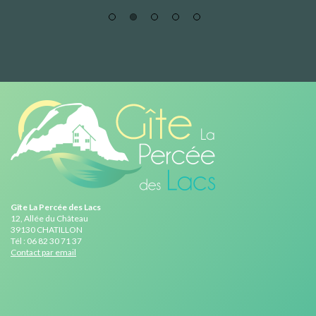
Gîte La Percée des Lacs
12, Allée du Château
39130 CHATILLON
Tél : 06 82 30 71 37
Contact par email