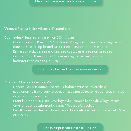
Plus d'informations sur les vins du Jura
Venez découvrir des villages d'exception
Baume-les-Messieurs
(à environ 20 minutes)
Classé comme l'un des "Plus Beaux Villages de France", le village se situe
dans un site exceptionnel, la reculée de Baume-les-Messieurs.
Entre son Abbaye, ses grottes, ses cascades et ses nombreuses
randonnées, Baume-les-Messieurs figure parmi les sites
incontournables dans le Jura.
En savoir plus sur Baume-les-Messieurs
Château-Chalon
(à environ 25 minutes)
Berceau du Vin Jaune, Château-Chalon est un haut lieu de la
gastronomie franc-comtoise et un passage obligatoire pour tout amateur
de vins et de patrimoine.
Étant l'un des "Plus Beaux Villages de France", le site du village et ses
environs sont également classés "Paysage Viticole".
Le village est également labellisé « Cité comtoise de Caractère » et « Site
du Goût ».
En savoir plus sur Château-Chalon