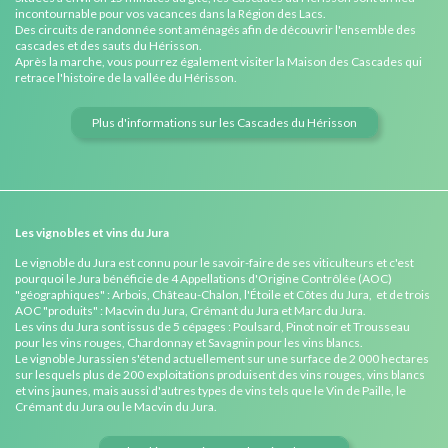
incontournable pour vos vacances dans la Région des Lacs.
Des circuits de randonnée sont aménagés afin de découvrir l'ensemble des
cascades et des sauts du Hérisson.
Après la marche, vous pourrez également visiter la Maison des Cascades qui
retrace l'histoire de la vallée du Hérisson.
Plus d'informations sur les Cascades du Hérisson
Les vignobles et vins du Jura
Le vignoble du Jura est connu pour le savoir-faire de ses viticulteurs et c'est
pourquoi le Jura bénéficie de 4 Appellations d'Origine Contrôlée (AOC)
"géographiques" : Arbois, Château-Chalon, l'Étoile et Côtes du Jura, et de trois
AOC "produits" : Macvin du Jura, Crémant du Jura et Marc du Jura.
Les vins du Jura sont issus de 5 cépages : Poulsard, Pinot noir et Trousseau
pour les vins rouges, Chardonnay et Savagnin pour les vins blancs.
Le vignoble Jurassien s'étend actuellement sur une surface de 2 000 hectares
sur lesquels plus de 200 exploitations produisent des vins rouges, vins blancs
et vins jaunes, mais aussi d'autres types de vins tels que le Vin de Paille, le
Crémant du Jura ou le Macvin du Jura.