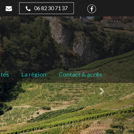
06 82 30 71 37
ités
La région
Contact & accès