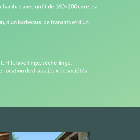
 chambre avec un lit de 160×200 cm et sa
in, d'un barbecue, de transats et d'un
, Hifi, lave-linge, sèche-linge,
, location de draps, jeux de sociétés