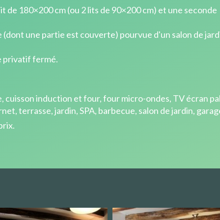
lit de 180×200 cm (ou 2 lits de 90×200 cm) et une seconde
e (dont une partie est couverte) pourvue d'un salon de jard
privatif fermé.
, cuisson induction et four, four micro-ondes, TV écran palt
t, terrasse, jardin, SPA, barbecue, salon de jardin, garage
rix.