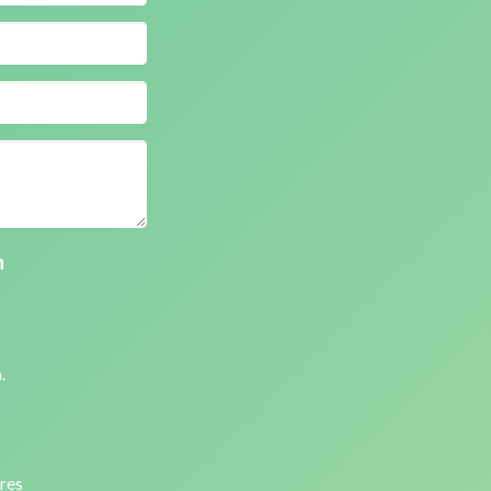
n
.
ires