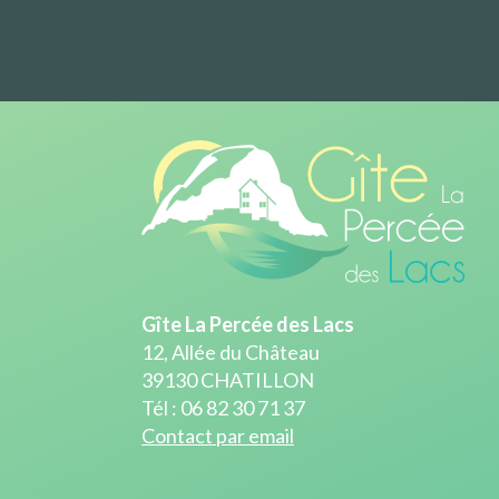
Gîte La Percée des Lacs
12, Allée du Château
39130 CHATILLON
Tél : 06 82 30 71 37
Contact par email