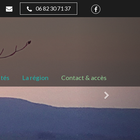
06 82 30 71 37
ités
La région
Contact & accès