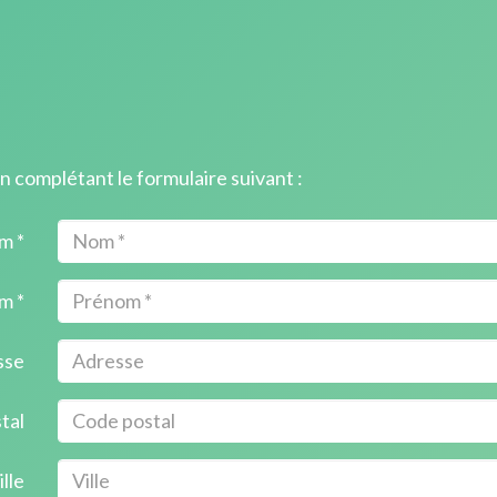
 complétant le formulaire suivant :
m *
m *
sse
tal
ille