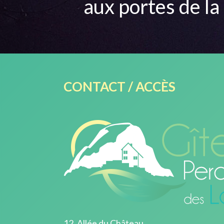
aux portes de la
CONTACT / ACCÈS
12, Allée du Château