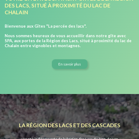
DES LACS, SITUÉ À PROXIMITÉ DU LAC DE
CHALAIN
Bienvenue aux Gîtes "La percée des lacs".
Nous sommes heureux de vous accueillir dans notre gîte avec
SPA, aux portes de la Région des Lacs, situé à proximité du lac de
Chalain entre vignobles et montagnes.
En savoir plus
LA RÉGION DES LACS ET DES CASCADES
Venez à la découverte de la Région des Lacs du Jura, de son